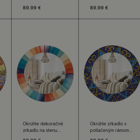
Patchworkové
Metalický rustikálny
89.99 €
89.99 €
dlaždice
Okrúhle dekoračné
Okrúhle zrkadlo s
zrkadlo na stenu
potlačeným rámom
Farebné lúče dlaždíc
Karnevalový vzor