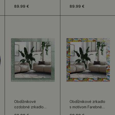
vzor
89.99 €
89.99 €
Obdĺžnikové
Obdĺžnikové zrkadlo
ozdobné zrkadlo
s motívom Farebné
Listy ginkga
komické bubliny