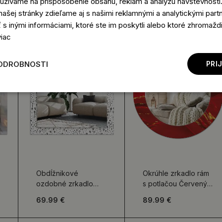
užívame na prispôsobenie obsahu, reklám a analýzu návštevnosti.
ašej stránky zdieľame aj s našimi reklamnými a analytickými partne
 inými informáciami, ktoré ste im poskytli alebo ktoré zhromaždili
viac
ODROBNOSTI
PRI
Obdĺžnikové
Okrúhle zrkadlo rám
ozdobné zrkadlo
s potlačou Červený
Minimalistická príroda
mramor
69.99 €
89.99 €