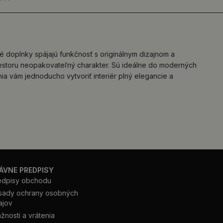
é doplnky spájajú funkčnosť s originálnym dizajnom a
priestoru neopakovateľný charakter. Sú ideálne do moderných
ia vám jednoducho vytvoriť interiér plný elegancie a
ÁVNE PREDPISY
edpisy obchodu
sady ochrany osobných
ajov
žnosti a vrátenia