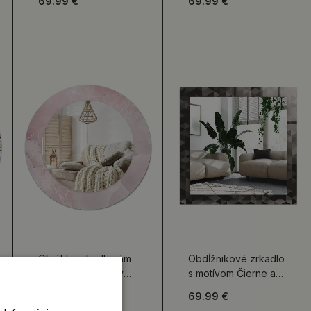
69.99 €
69.99 €
Okrúhle zrkadlo rám
Obdĺžnikové zrkadlo
s potlačou Ružový
s motívom Čierne a
kameň
sivé trojuholníky
89.99 €
69.99 €