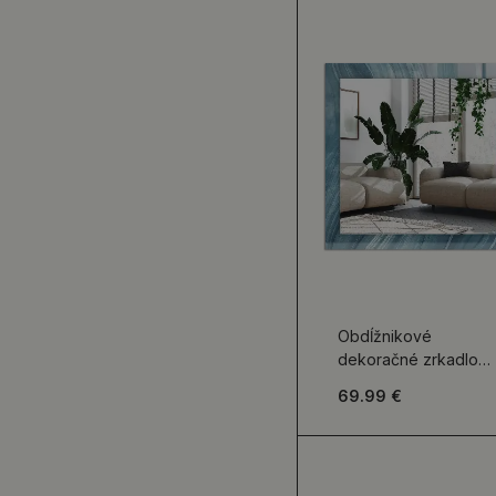
Obdĺžnikové
dekoračné zrkadlo
Abstraktné modré
69.99 €
čiary