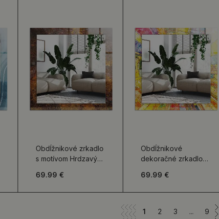
Obdĺžnikové zrkadlo
Obdĺžnikové
s motívom Hrdzavý
dekoračné zrkadlo
kovový povrch
Farebná abstraktná
69.99 €
69.99 €
mozaika
1
2
3
...
9