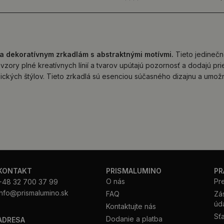
a dekoratívnym zrkadlám s abstraktnými motívmi.
Tieto jedinečn
 vzory plné kreatívnych línií a tvarov upútajú pozornosť a dodajú 
ických štýlov. Tieto zrkadlá sú esenciou súčasného dizajnu a umožn
KONTAKT
PRISMALUMINO
PR
O nás
Pr
+48 32 700 37 99
info@prismalumino.sk
FAQ
Zá
úd
Kontaktujte nás
Sťa
Dodanie a platba
ADRESA