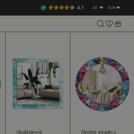
4.7
SK
EUR
0
0
Obdĺžnikové
Okrúhle zrkadlo s