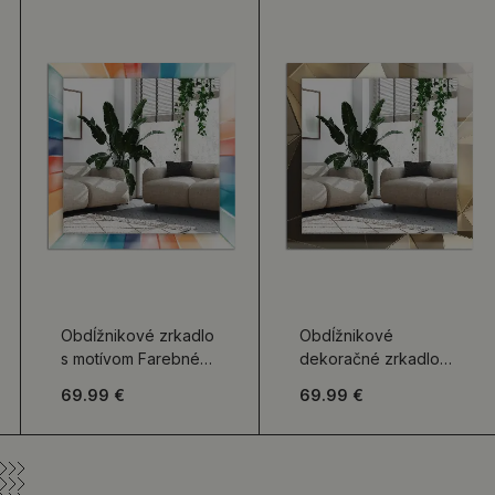
Obdĺžnikové zrkadlo
Obdĺžnikové
s motívom Farebné
dekoračné zrkadlo
svetelné lúče
Geometrické tvary
69.99 €
69.99 €