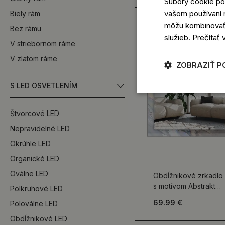
Súbory cookie po
vašom používaní n
Biely rám
môžu kombinovať s
Bez rámu
služieb.
Prečítať 
V striebornom ráme
V zlatom ráme
ZOBRAZIŤ P
S LED OSVETLENÍM
Štvorcové LED
Nepravidelné LED
Okrúhle LED
Organické LED
Oválne LED
Obdĺžnikové zrkadlo
s motívom Abstraktné
Polkruhové LED
farebné vzory
69.99 €
Poloválne LED
Obdĺžnikové LED