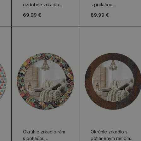
ozdobné zrkadlo
s potlačou
Čiernobiele vzory
Abstraktná maľba
69.99 €
89.99 €
Okrúhle zrkadlo rám
Okrúhle zrkadlo s
s potlačou
potlačeným rámom