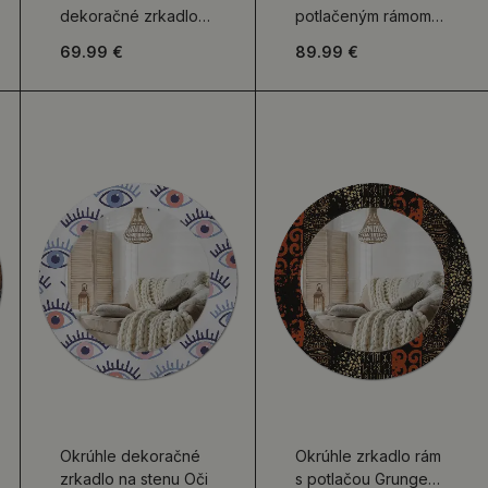
dekoračné zrkadlo
potlačeným rámom
Abstraktný
Farebné čmáranice
69.99 €
89.99 €
mramorový vzor
Okrúhle dekoračné
Okrúhle zrkadlo rám
zrkadlo na stenu Oči
s potlačou Grunge