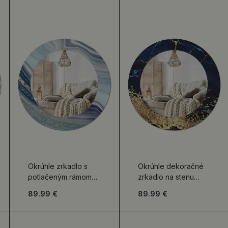
Okrúhle zrkadlo s
Okrúhle dekoračné
potlačeným rámom
zrkadlo na stenu
Modrý mramor
Modrý mramor
89.99 €
89.99 €