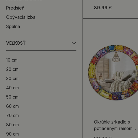
Geometrický vzor
89.99 €
Predsieň
Obývacia izba
Spálňa
VEĽKOSŤ
10 cm
20 cm
30 cm
40 cm
50 cm
60 cm
70 cm
Okrúhle zrkadlo s
80 cm
potlačeným rámom
90 cm
Farebné vitráže