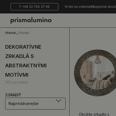
T +48 32 700 37 99
14 dní na vrátenie
Bezpečné doruč
Hlavné
_
Zrkadlá
DEKORATÍVNE
ZRKADLÁ S
ABSTRAKTNÝMI
MOTÍVMI
302 produkty
ZORADIŤ
Najpredávanejšie
Okrúhle zrkadlo s