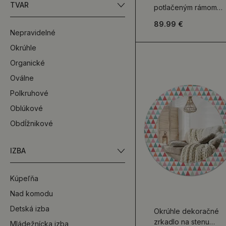
TVAR
potlačeným rámom
Kvetinový ornament
89.99 €
Nepravidelné
Okrúhle
Organické
Oválne
Polkruhové
Oblúkové
Obdĺžnikové
IZBA
Kúpeľňa
Nad komodu
Detská izba
Okrúhle dekoračné
zrkadlo na stenu
Mládežnícka izba