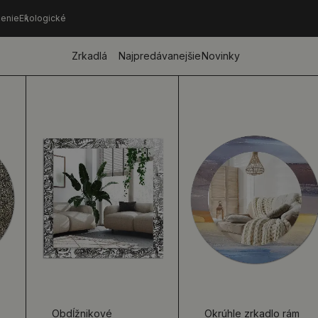
enie
Ekologické
Zrkadlá
Najpredávanejšie
Novinky
Obdĺžnikové
Okrúhle zrkadlo rám