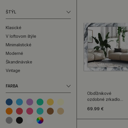
ŠTÝL
Klasické
V loftovom štýle
Minimalistické
Moderné
Škandinávske
Vintage
FARBA
Obdĺžnikové
ozdobné zrkadlo
Abstraktná maľba
69.99 €
kompozícia