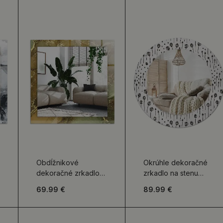
Obdĺžnikové
Okrúhle dekoračné
dekoračné zrkadlo
zrkadlo na stenu
Abstraktné umenie
Kresba kvetu
69.99 €
89.99 €