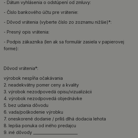
- Dátum vyhlásenia o odstúpení od zmluvy:
- Číslo bankového účtu pre vrátenie:
- Dôvod vrátenia (vyberte číslo zo zoznamu nižšie)*:
- Presný opis vrátenia:
- Podpis zákazníka (len ak sa formulár zasiela v papierovej
forme):
Dôvod vrátenia*:
výrobok nespĺňa očakávania
2. neadekvátny pomer ceny a kvality
3. výrobok nezodpovedá opisu/vizualizácii
4. výrobok nezodpovedá objednávke
5. bez udania dôvodu
6. vada/poškodenie výrobku
7. oneskorené dodanie / príliš dlhá dodacia lehota
8. lepšia ponuka od iného predajcu
9. iné dôvody ________________________