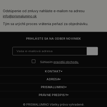
Odstúpenie od zmluvy nahláste e-mailom na adresu
info@prismalumino.sk
Tým sa urýchli proces vrátenia peňazí za objednávku.
PRIHLÁSTE SA NA ODBER NOVINIEK
Súhlasím
pravidlá obchodu.
KONTAKT
ADRESA
PRISMALUMINO
PRÁVNE PREDPISY
© PRISMALUMINO Všetky práva vyhradené.