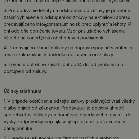
rozhodnutí odstúpiť od tejto zmluvy jednoznačným vyhlásením.
3. Pre dodržanie lehoty na odstúpenie od zmluvy je potrebné
zaslať vyhlásenie o odstúpení od zmluvy na e-mailovú adresu
predávajúceho
info@prismalumino.sk
pred uplynutím lehoty 14
dní odo dňa doručenia tovaru. Vzor príslušného vyhlásenia
nájdete na konci týchto obchodných podmienok.
4. Predávajúci nehradí náklady na dopravu spojené s vrátením
tovaru zákazníkom v dôsledku odstúpenia od zmluvy.
5. Tovar je potrebné zaslať späť do 14 dní od vyhlásenia o
odstúpení od zmluvy.
Účinky stiahnutia
1. V prípade odstúpenia od tejto zmluvy predávajúci vráti všetky
platby prijaté od zákazníka. Predávajúci je povinný uhradiť
spotrebiteľovi náklady na doručenie objednaného tovaru - do
výšky zodpovedajúcej najlacnejšej možnosti poštovného v
danej ponuke.
2. Úhrada sa uskutoční s použitím rovnakých platobných