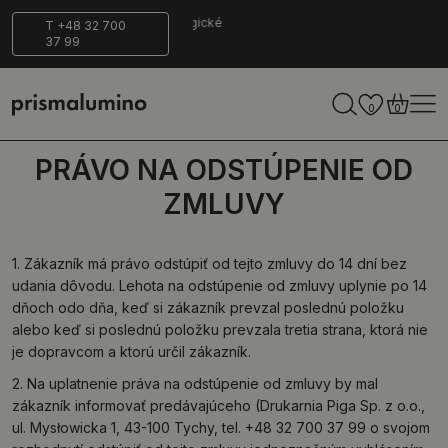
ní na
Bezpečné
Ekologické
T +48 32 700
37 99
enie
doručenie
0
0
PRÁVO NA ODSTÚPENIE OD
ZMLUVY
1. Zákazník má právo odstúpiť od tejto zmluvy do 14 dní bez
udania dôvodu. Lehota na odstúpenie od zmluvy uplynie po 14
dňoch odo dňa, keď si zákazník prevzal poslednú položku
alebo keď si poslednú položku prevzala tretia strana, ktorá nie
je dopravcom a ktorú určil zákazník.
2. Na uplatnenie práva na odstúpenie od zmluvy by mal
zákazník informovať predávajúceho (Drukarnia Piga Sp. z o.o.,
ul. Mysłowicka 1, 43-100 Tychy, tel. +48 32 700 37 99 o svojom