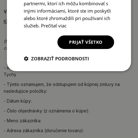
partnermi, ktorí ich môžu kombinovať s
inými informáciami, ktoré ste im poskytli
VZOROVÝ FORMULÁR NA ODSTÚPENIE OD ZMLUVY:
alebo ktoré zhromaždili pri používaní ich
Kliknite pre stiahnutie
.
služieb.
Prečítať viac
(tento formulár je potrebné vyplniť a vrátiť len v prípade, že
PRIJAŤ VŠETKO
chcete odstúpiť od zmluvy)
ZOBRAZIŤ PODROBNOSTI
- Adresát: Drukarnia Piga Sp. z o.o., ul. Mysłowicka 1, 43-100
Tychy
- Týmto oznamujem, že odstupujem od kúpnej zmluvy na
nasledujúce položky:
- Dátum kúpy:
- Číslo objednávky (z oznámenia o kúpe):
- Meno zákazníka:
- Adresa zákazníka (doručenie tovaru):