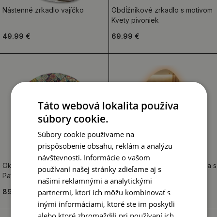
Nástenné zrkadlo vajíčko
Obdĺžnikové zrkadlo s motívom
Kvety pivoniek
49.99 €
69.99 €
Táto webová lokalita používa
súbory cookie.
Súbory cookie používame na
prispôsobenie obsahu, reklám a analýzu
návštevnosti. Informácie o vašom
Okrúhle zrkadlo rám s potlačou
Nástenné zrkadlo v tvare vajca s
používaní našej stránky zdieľame aj s
Patchworkové dlaždice
LED podsvietením
našimi reklamnými a analytickými
partnermi, ktorí ich môžu kombinovať s
89.99 €
84.99 €
inými informáciami, ktoré ste im poskytli
alebo ktoré zhromaždili pri používaní ich