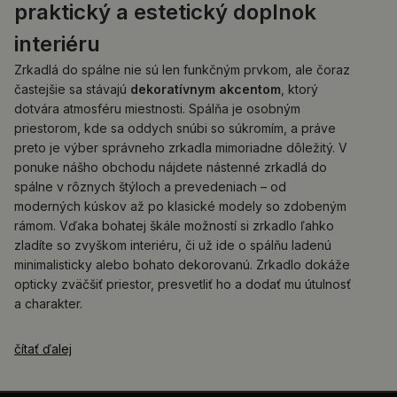
praktický a estetický doplnok
interiéru
Zrkadlá do spálne nie sú len funkčným prvkom, ale čoraz
častejšie sa stávajú
dekoratívnym akcentom
, ktorý
dotvára atmosféru miestnosti. Spálňa je osobným
priestorom, kde sa oddych snúbi so súkromím, a práve
preto je výber správneho zrkadla mimoriadne dôležitý. V
ponuke nášho obchodu nájdete nástenné zrkadlá do
spálne v rôznych štýloch a prevedeniach – od
moderných kúskov až po klasické modely so zdobeným
rámom. Vďaka bohatej škále možností si zrkadlo ľahko
zladíte so zvyškom interiéru, či už ide o spálňu ladenú
minimalisticky alebo bohato dekorovanú. Zrkadlo dokáže
opticky zväčšiť priestor, presvetliť ho a dodať mu útulnosť
a charakter.
čítať ďalej