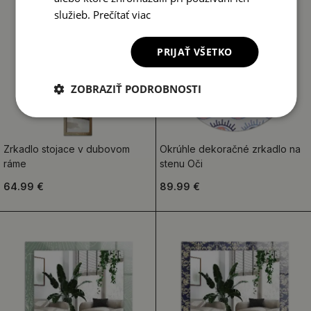
služieb.
Prečítať viac
PRIJAŤ VŠETKO
ZOBRAZIŤ PODROBNOSTI
Zrkadlo stojace v dubovom
Okrúhle dekoračné zrkadlo na
ráme
stenu Oči
64.99 €
89.99 €