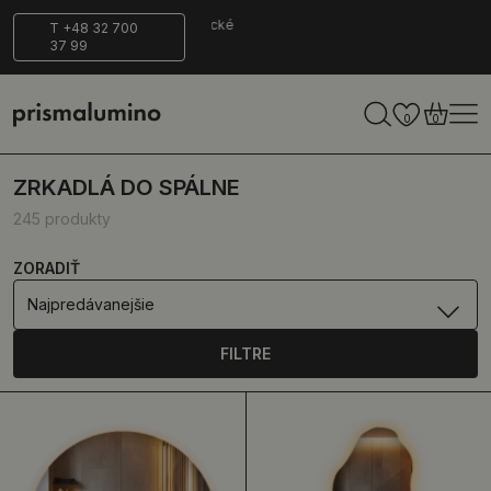
Bezpečné
Ekologické
T +48 32 700
37 99
doručenie
0
0
ZRKADLÁ DO SPÁLNE
245 produkty
ZORADIŤ
Najpredávanejšie
FILTRE