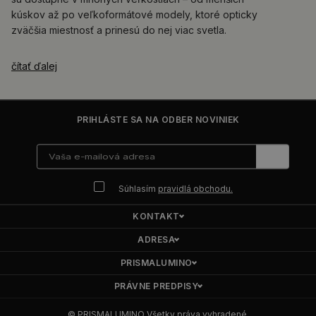
kúskov až po veľkoformátové modely, ktoré opticky
zväčšia miestnosť a prinesú do nej viac svetla.
čítať ďalej
PRIHLÁSTE SA NA ODBER NOVINIEK
Súhlasím
pravidlá obchodu.
KONTAKT
ADRESA
PRISMALUMINO
PRÁVNE PREDPISY
© PRISMALUMINO Všetky práva vyhradené.