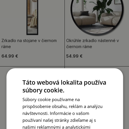
Zrkadlo na stojane v čiernom
Okrúhle zrkadlo nástenné v
ráme
čiernom ráme
64.99 €
54.99 €
Táto webová lokalita používa
súbory cookie.
Súbory cookie používame na
prispôsobenie obsahu, reklám a analýzu
návštevnosti. Informácie o vašom
používaní našej stránky zdieľame aj s
našimi reklamnými a analytickými