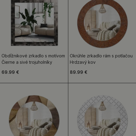
Obdĺžnikové zrkadlo s motívom
Okrúhle zrkadlo rám s potlačou
Čierne a sivé trojuholníky
Hrdzavý kov
69.99 €
89.99 €