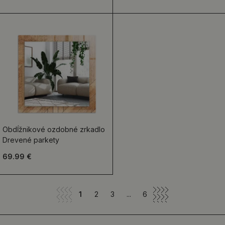
Obdĺžnikové ozdobné zrkadlo
Drevené parkety
69.99 €
1
2
3
...
6