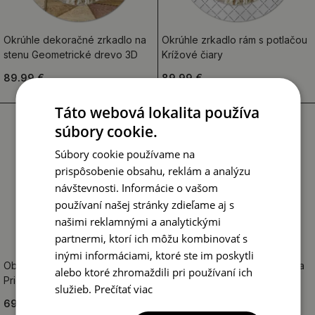
Okrúhle dekoračné zrkadlo na
Okrúhle zrkadlo rám s potlačou
stenu Geometrické drevo 3D
Krížové čiary
89.99 €
89.99 €
Táto webová lokalita používa
súbory cookie.
Súbory cookie používame na
prispôsobenie obsahu, reklám a analýzu
návštevnosti. Informácie o vašom
používaní našej stránky zdieľame aj s
našimi reklamnými a analytickými
partnermi, ktorí ich môžu kombinovať s
inými informáciami, ktoré ste im poskytli
Obdĺžnikové ozdobné zrkadlo
Okrúhle dekoračné zrkadlo na
alebo ktoré zhromaždili pri používaní ich
Priečny rez kmeňa stromu
stenu Lineárne zloženie
služieb.
Prečítať viac
69.99 €
89.99 €