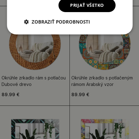
PRIJAŤ VŠETKO
ZOBRAZIŤ PODROBNOSTI
Okrúhle zrkadlo rám s potlačou
Okrúhle zrkadlo s potlačeným
Dubové drevo
rámom Arabský vzor
89.99 €
89.99 €