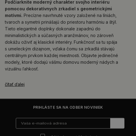
Podčiarknite moderný charakter svojho interiéru
pomocou dekoratívnych zrkadiel s geometrickými
motívmi.
Precízne navrhnuté vzory založené na líniách,
tvaroch a symetrii prinášajú do priestoru harmóniu a štýl.
Tieto elegantné doplnky dokonale zapadnú do
minimalistických a súčasných aranžmánov, no zároveň
dokážu oživiť aj klasické interiéry. Funkčnosť sa tu spája
s umeleckým dizajnom, vďaka čomu sa zrkadlá stávajú
centrálnym prvkom každej miestnosti. Objavte jedinečné
modely, ktoré dodajú vášmu domovu moderný nádych a
vizuálnu ľahkosť.
čítať ďalej
PRIHLÁSTE SA NA ODBER NOVINIEK