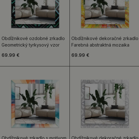
Obdĺžnikové ozdobné zrkadlo
Obdĺžnikové dekoračné zrkadlo
Geometrický tyrkysový vzor
Farebná abstraktná mozaika
69.99 €
69.99 €
Obdĺžnikové zrkadlo s motívom
Obdĺžnikové dekoračné zrkadlo