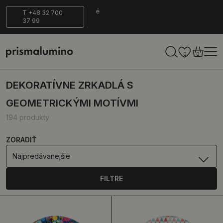
Bezpečné
Ekologické
T +48 32 700
37 99
doručenie
0
0
DEKORATÍVNE ZRKADLÁ S
GEOMETRICKÝMI MOTÍVMI
194 produkty
ZORADIŤ
Najpredávanejšie
FILTRE