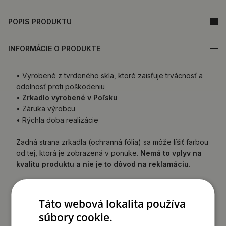
POPIS PRODUKTU
INFORMÁCIE O PRODUKTE
• Vyrobené z tvrdeného skla, ktoré zaisťuje trvácnosť a
odolnosť proti poškodeniu
•
Zrkadlo vyrobené v Poľsku
• Záruka výrobcu
• Rýchla doba realizácie
Zadná strana zrkadla (ochranná fólia) sa môže líšiť farbou
od tej, ktorá je zobrazená v ponuke.
Nemá to vplyv na
kvalitu produktu a nie je to dôvod na reklamáciu.
Táto webová lokalita používa
súbory cookie.