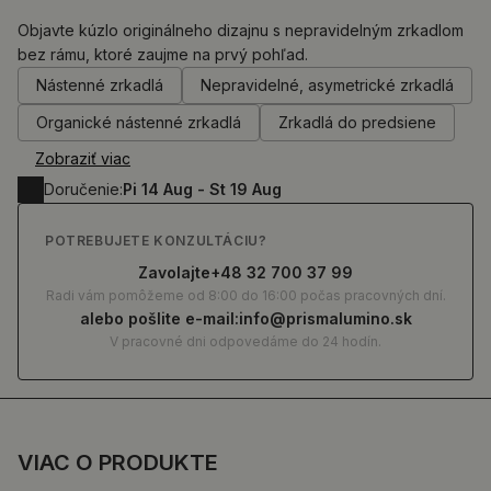
Objavte kúzlo originálneho dizajnu s nepravidelným zrkadlom
bez rámu, ktoré zaujme na prvý pohľad.
0.00
€
Nástenné zrkadlá
Nepravidelné, asymetrické zrkadlá
Organické nástenné zrkadlá
Zrkadlá do predsiene
Zobraziť viac
Doručenie:
Pi 14 Aug - St 19 Aug
POTREBUJETE KONZULTÁCIU?
Zavolajte
+48 32 700 37 99
Radi vám pomôžeme od 8:00 do 16:00 počas pracovných dní.
alebo pošlite e-mail:
info@prismalumino.sk
V pracovné dni odpovedáme do 24 hodín.
VIAC O PRODUKTE