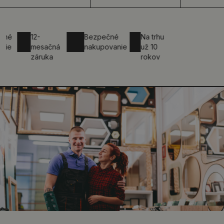
12-
Bezpečné
Na trhu
mesačná
nakupovanie
už 10
záruka
rokov