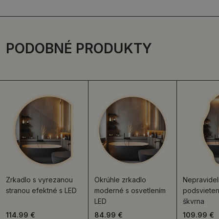
PODOBNÉ PRODUKTY
Zrkadlo s vyrezanou
Okrúhle zrkadlo
Nepravidel
stranou efektné s LED
moderné s osvetlením
podsvieten
LED
škvrna
114.99 €
84.99 €
109.99 €