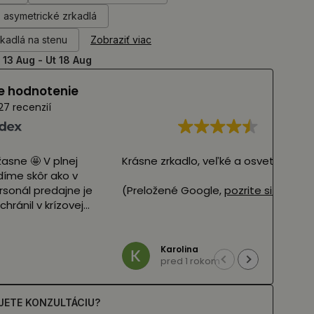
 asymetrické zrkadlá
kadlá na stenu
Zobraziť viac
 13 Aug - Ut 18 Aug
e hodnotenie
27 recenzií
stali naše zrkadlá a vyzerajú úžasne 🤩 V plnej
Krásn
apnutými LED diódami) ich neuvidíme skôr ako v
 už teraz vyzerajú fantasticky! Personál predajne je
(Pre
e ochotný a bez váhania nás zachránil v krízovej
ď sa nám cestou stratil balík. Vrelo ich odporúčam
Z
 8 mesiacmi
 Google,
pozrite si originál
)
JETE KONZULTÁCIU?