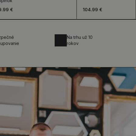
oplnok
9.99 €
104.99 €
zpečné
Na trhu už 10
kupovanie
rokov