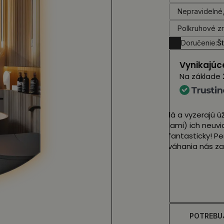
Nepravidelné,
Polkruhové zr
Doručenie:
Št
Vynikajúc
Na základe
Dnes sme do
kráse (so z
januári, ale
neuveriteľn
situácii, ke
Čítaj viac
❤️
Asia 
pred
(Preložené
POTREBU