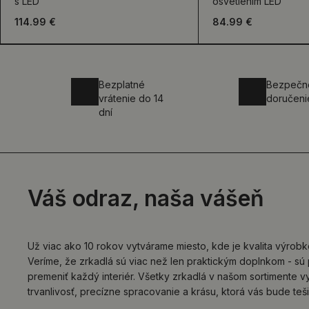
s LED
osvetlením LED
114.99 €
84.99 €
Bezplatné
Bezpečn
vrátenie do 14
doručeni
dní
Váš odraz, naša vášeň
Už viac ako 10 rokov vytvárame miesto, kde je kvalita výrob
Veríme, že zrkadlá sú viac než len praktickým doplnkom - sú
premeniť každý interiér. Všetky zrkadlá v našom sortimente
trvanlivosť, precízne spracovanie a krásu, ktorá vás bude teši