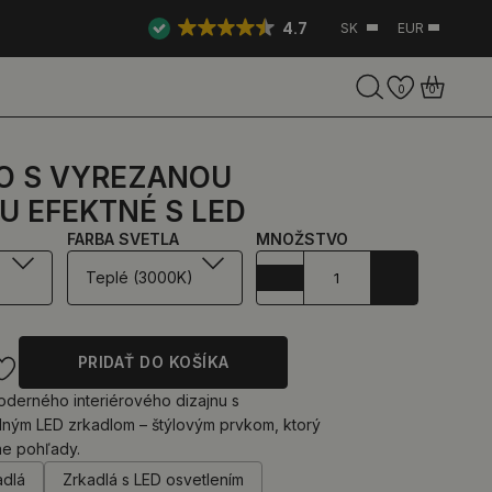
4.7
SK
EUR
0
0
O S VYREZANOU
U EFEKTNÉ S LED
FARBA SVETLA
MNOŽSTVO
Teplé (3000K)
PRIDAŤ DO KOŠÍKA
oderného interiérového dizajnu s
lným LED zrkadlom – štýlovým prvkom, ktorý
ne pohľady.
adlá
Zrkadlá s LED osvetlením