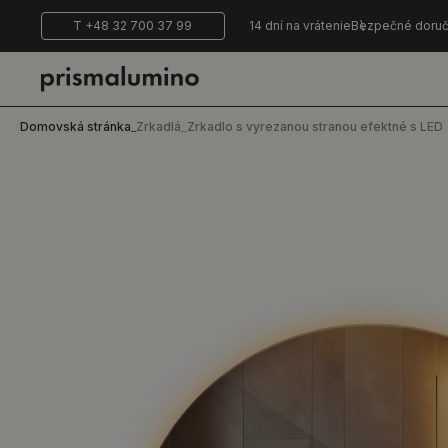
T +48 32 700 37 99
14 dní na vrátenie
Bezpečné doruč
Domovská stránka
_
Zrkadlá
_
Zrkadlo s vyrezanou stranou efektné s LED