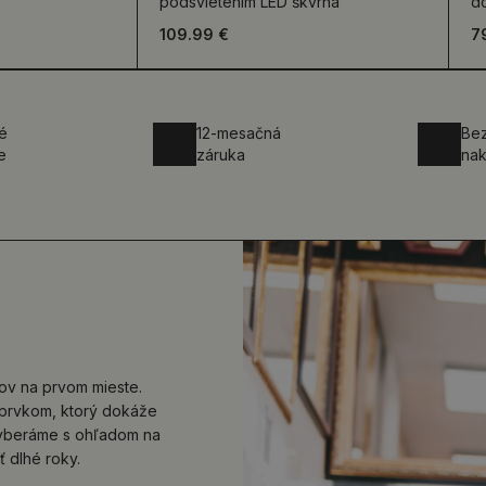
podsvietením LED škvrna
d
109.99 €
7
é
12-mesačná
Be
e
záruka
na
kov na prvom mieste.
 prvkom, ktorý dokáže
 vyberáme s ohľadom na
ť dlhé roky.