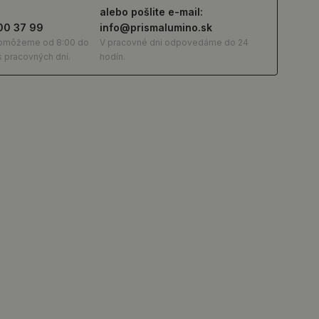
alebo pošlite e-mail:
00 37 99
info@prismalumino.sk
pomôžeme od 8:00 do
V pracovné dni odpovedáme do 24
 pracovných dní.
hodín.