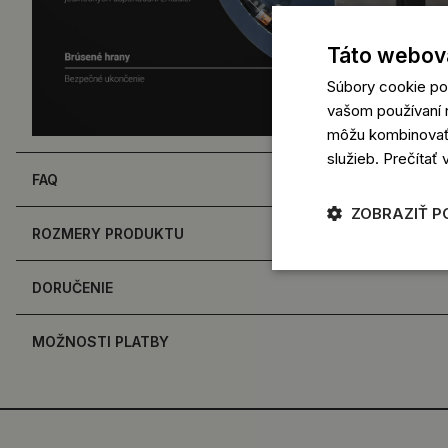
Táto webová
Súbory cookie po
vašom používaní n
môžu kombinovať s
služieb.
Prečítať 
FAQ
ZOBRAZIŤ P
ROZMERY PRODUKTU
DORUČENIE
MOŽNOSTI PLATBY