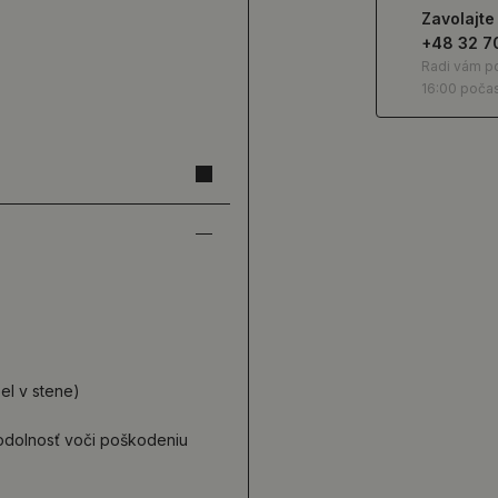
Zavolajte
+48 32 7
Radi vám 
16:00 počas
el v stene)
odolnosť voči poškodeniu