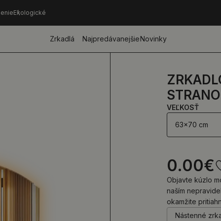
enie
Ekologické
Zrkadlá
Najpredávanejšie
Novinky
ZRKADL
STRANO
VEĽKOSŤ
63x70 cm
0.00
€
Objavte kúzlo m
naším nepravide
okamžite pritiah
Nástenné zrk